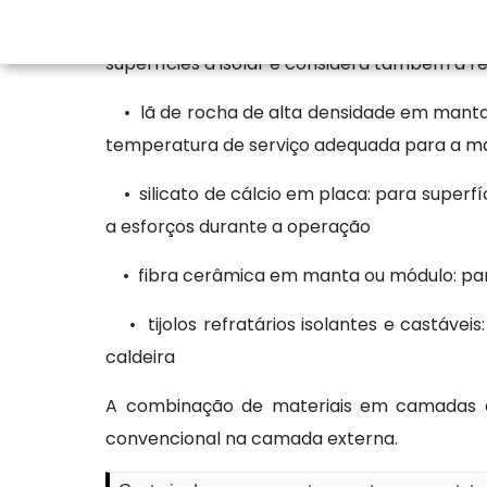
A seleção de material para o
isolamento
superfícies a isolar e considera também a re
• lã de rocha de alta densidade em manta 
temperatura de serviço adequada para a maio
• silicato de cálcio em placa: para superfí
a esforços durante a operação
• fibra cerâmica em manta ou módulo: par
• tijolos refratários isolantes e castáve
caldeira
A combinação de materiais em camadas é 
convencional na camada externa.