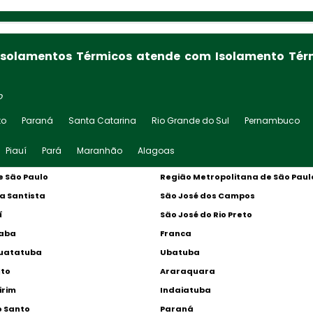
 Isolamentos Térmicos atende com Isolamento Térm
o
to
Paraná
Santa Catarina
Rio Grande do Sul
Pernambuco
Piauí
Pará
Maranhão
Alagoas
 São Paulo
Região Metropolitana de São Paul
a Santista
São José dos Campos
í
São José do Rio Preto
caba
Franca
uatatuba
Ubatuba
lto
Araraquara
irim
Indaiatuba
o Santo
Paraná