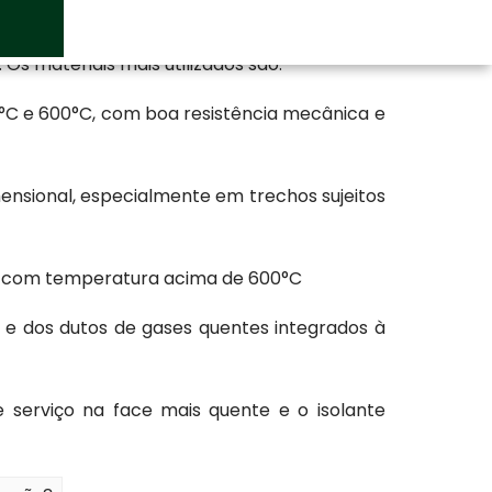
ão
começa pela temperatura máxima das
Os materiais mais utilizados são:
°C e 600°C, com boa resistência mecânica e
mensional, especialmente em trechos sujeitos
s com temperatura acima de 600°C
 e dos dutos de gases quentes integrados à
serviço na face mais quente e o isolante