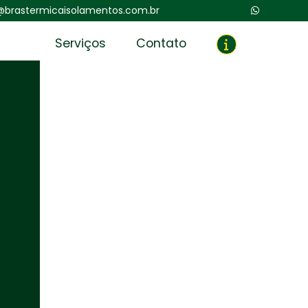
@brastermicaisolamentos.com.br
Serviços
Contato
icite um Orçamento
Chame no WhatsApp
4
Informações
endem de vapor de alta entalpia para seus