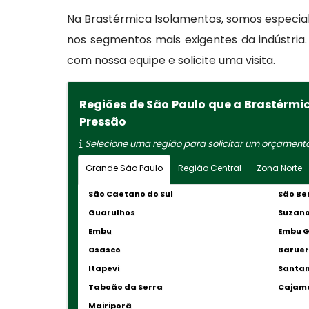
Na Brastérmica Isolamentos, somos especia
nos segmentos mais exigentes da indústria.
com nossa equipe e solicite uma visita.
Regiões de São Paulo que a Brastérmi
Pressão
Selecione uma região para solicitar um orçament
Grande São Paulo
Região Central
Zona Norte
São Caetano do Sul
São Be
Guarulhos
Suzan
Embu
Embu 
Osasco
Baruer
Itapevi
Santan
Taboão da Serra
Cajam
Mairiporã