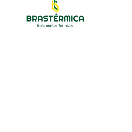
processos. O
isolamento térmico para cal
deteriorar, sem comprometer o acesso para 
Neste artigo, explicamos quais são os mater
projeto bem executado prolonga a vida útil
Por que caldeiras de alta p
O
isolamento térmico para caldeiras ind
de baixa pressão ou para tubulações comuns.
e resfriamento são mais intensos e as cons
Em caldeiras aquatubulares de alta pressã
temperatura de serviço acima de 400°C. Al
expressiva e precisa ser acomodada pelo s
Materiais indicados para ca