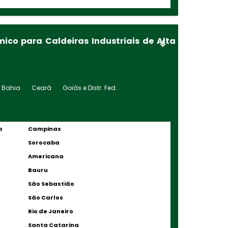
ico para Caldeiras Industriais de Alta
Bahia
Ceará
Goiás e Distr. Fed.
o
Campinas
Sorocaba
Americana
Bauru
São Sebastião
São Carlos
Rio de Janeiro
Santa Catarina