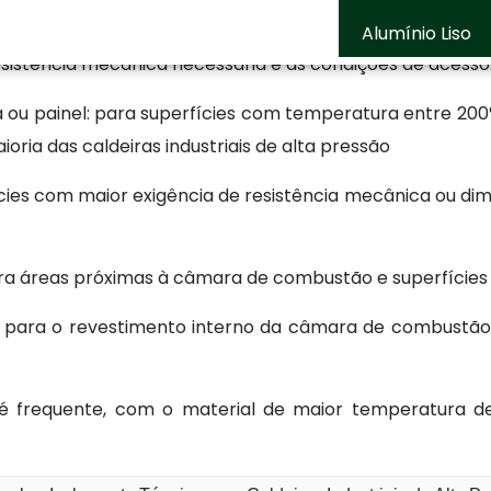
 térmico para caldeiras industriais de alta press
Alumínio Liso
sistência mecânica necessária e as condições de acesso. 
ou painel: para superfícies com temperatura entre 200
ria das caldeiras industriais de alta pressão
cies com maior exigência de resistência mecânica ou di
a áreas próximas à câmara de combustão e superfície
is: para o revestimento interno da câmara de combustão
frequente, com o material de maior temperatura de 