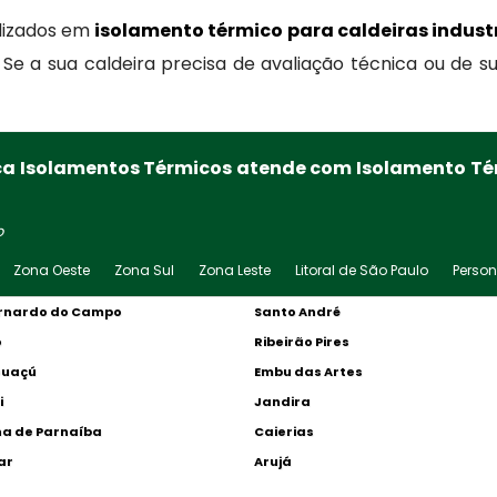
lizados em
isolamento térmico para caldeiras industr
 Se a sua caldeira precisa de avaliação técnica ou de s
ca Isolamentos Térmicos atende com Isolamento Térm
o
Zona Oeste
Zona Sul
Zona Leste
Litoral de São Paulo
Perso
rnardo do Campo
Santo André
o
Ribeirão Pires
Guaçú
Embu das Artes
i
Jandira
a de Parnaíba
Caierias
ar
Arujá