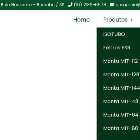
Belo Horizonte - Barrinha / SP
(16) 2136-6678
comercial
Home
Produtos
ISOTUBO
Feltros FSR
ara Caldeiras
Manta MIT-112
essão
Manta MIT-128
Sol
Manta MIT-14
ldeiras Industriais de Alta Pressão
Manta MIT-48
Manta MIT-64
eram em condições que combinam temperatura elevada,
uentes. Esses equipamentos são o coração energético de
Manta MIT-80
e, petroquímica, química, alimentos e outros que dep