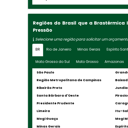
Regiões do Brasil que a Brastérmica
Pressão
Selecione uma região para solicitar um orçament
BR
Rio de Janeiro
Minas Gerais
Espírito San
Mato Grosso do Sul
Mato Grosso
Amazonas
São Paulo
Grande
Região Metropolitana de Campinas
Baixad
Ribeirão Preto
Jundia
Santa Bárbara d'Oeste
Piraci
Presidente Prudente
Carag
Limeira
Itu–Sa
Mogi Guaçu
Mogi M
Minas Gerais
Espírit