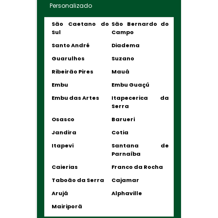
Personalizado
São Caetano do
São Bernardo do
Sul
Campo
Santo André
Diadema
Guarulhos
Suzano
Ribeirão Pires
Mauá
Embu
Embu Guaçú
Embu das Artes
Itapecerica da
Serra
Osasco
Barueri
Jandira
Cotia
Itapevi
Santana de
Parnaíba
Caierias
Franco da Rocha
Taboão da Serra
Cajamar
Arujá
Alphaville
Mairiporã