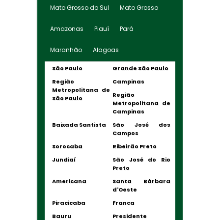
Mato Grosso do Sul
Mato Grosso
Amazonas
Piauí
Pará
Maranhão
Alagoas
São Paulo
Grande São Paulo
Região
Campinas
Metropolitana de
Região
São Paulo
Metropolitana de
Campinas
Baixada Santista
São José dos
Campos
Sorocaba
Ribeirão Preto
Jundiaí
São José do Rio
Preto
Americana
Santa Bárbara
d'Oeste
Piracicaba
Franca
Bauru
Presidente