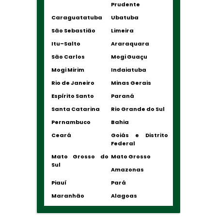
Prudente
Caraguatatuba
Ubatuba
São Sebastião
Limeira
Itu–Salto
Araraquara
São Carlos
Mogi Guaçu
Mogi Mirim
Indaiatuba
Rio de Janeiro
Minas Gerais
Espírito Santo
Paraná
Santa Catarina
Rio Grande do Sul
Pernambuco
Bahia
Ceará
Goiás e Distrito
Federal
Mato Grosso do
Mato Grosso
Sul
Amazonas
Piauí
Pará
Maranhão
Alagoas