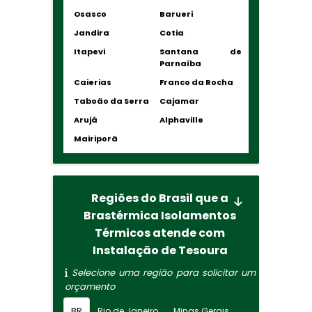
Osasco
Barueri
Jandira
Cotia
Itapevi
Santana de
Parnaíba
Caierias
Franco da Rocha
Taboão da Serra
Cajamar
Arujá
Alphaville
Mairiporã
Regiões do Brasil que a
Brastérmica Isolamentos
Térmicos atende com
Instalação de Tesoura
Selecione uma região para solicitar um
orçamento
BR
Rio de Janeiro
Minas Gerais