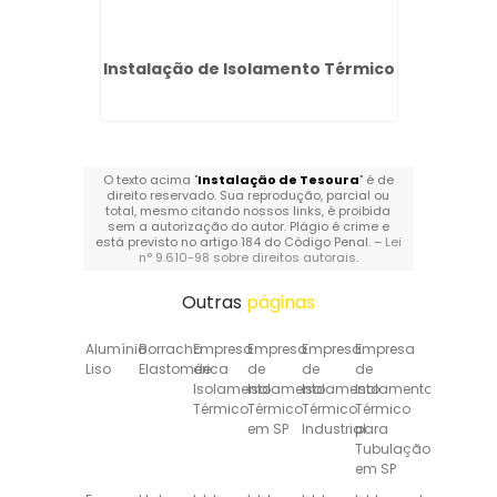
a
Instalação de Isolamento Térmico
Empre
O texto acima "
Instalação de Tesoura
" é de
direito reservado. Sua reprodução, parcial ou
total, mesmo citando nossos links, é proibida
sem a autorização do autor. Plágio é crime e
está previsto no artigo 184 do Código Penal. –
Lei
n° 9.610-98 sobre direitos autorais
.
Outras
páginas
Alumínio
Borracha
Empresa
Empresa
Empresa
Empresa
Liso
Elastomérica
de
de
de
de
Isolamento
Isolamento
Isolamento
Isolamento
Térmico
Térmico
Térmico
Térmico
em SP
Industrial
para
Tubulação
em SP