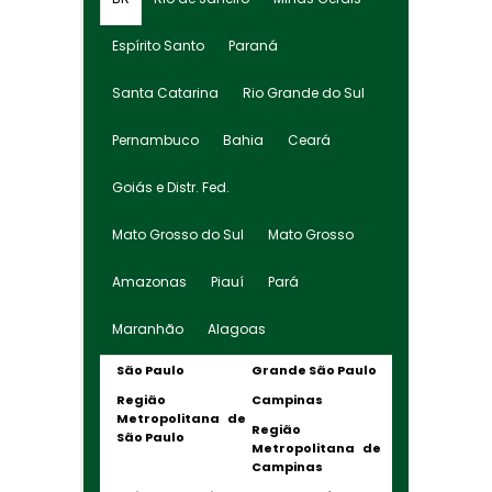
Espírito Santo
Paraná
Santa Catarina
Rio Grande do Sul
Pernambuco
Bahia
Ceará
Goiás e Distr. Fed.
Mato Grosso do Sul
Mato Grosso
Amazonas
Piauí
Pará
Maranhão
Alagoas
São Paulo
Grande São Paulo
Região
Campinas
Metropolitana de
Região
São Paulo
Metropolitana de
Campinas