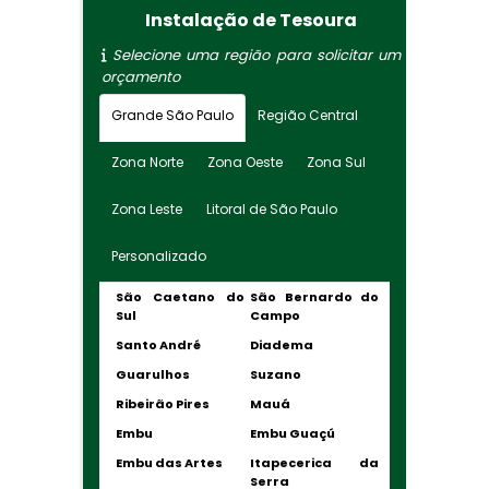
Instalação de Tesoura
Selecione uma região para solicitar um
orçamento
Grande São Paulo
Região Central
Zona Norte
Zona Oeste
Zona Sul
Zona Leste
Litoral de São Paulo
Personalizado
São Caetano do
São Bernardo do
Sul
Campo
Santo André
Diadema
Guarulhos
Suzano
Ribeirão Pires
Mauá
Embu
Embu Guaçú
Embu das Artes
Itapecerica da
Serra