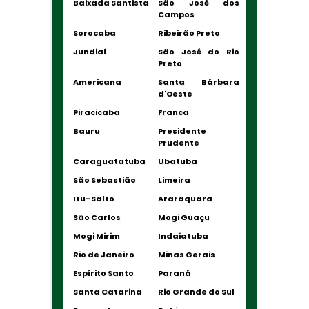
Baixada Santista
São José dos
Campos
Sorocaba
Ribeirão Preto
Jundiaí
São José do Rio
Preto
Americana
Santa Bárbara
d'Oeste
Piracicaba
Franca
Bauru
Presidente
Prudente
Caraguatatuba
Ubatuba
São Sebastião
Limeira
Itu–Salto
Araraquara
São Carlos
Mogi Guaçu
Mogi Mirim
Indaiatuba
Rio de Janeiro
Minas Gerais
Espírito Santo
Paraná
Santa Catarina
Rio Grande do Sul